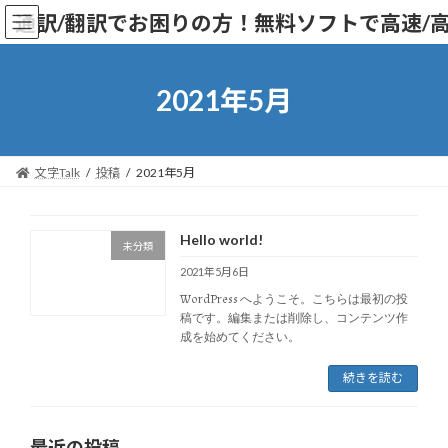
コ
ナ
通訳/翻訳でお困りの方！無料ソフトで高速/高
ン
ビ
テ
ゲ
ン
ー
ツ
シ
2021年5月
へ
ョ
ス
ン
キ
に
ッ
移
文字Talk
投稿
2021年5月
プ
動
Hello world!
未分類
2021年5月6日
WordPress へようこそ。こちらは最初の投
稿です。編集または削除し、コンテンツ作
成を始めてください。
続きを読む
最近の投稿